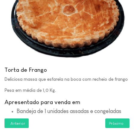
Torta de Frango
Deliciosa massa que esfarela na boca com recheio de frango
Pesa em média de 1,0 Kg.
Apresentado para venda em
Bandeja de 1 unidades assadas e congeladas
Artigo anterior: Torta de Frango com Requeijo
Próximo artigo
Anterior
Próximo